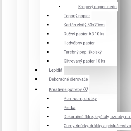
Krepový papier-neón
Tepaný papier
Kartón vlnitý 50x70cm
Ručný papier A3 10 ks
Hodvábny papier
Farebný pap. školský
Glitrovaný papier 10 ks
Lepidlá
Dekoračné dierovače
Kreatívne potreby
Pom-pom, drôtiky
Pierka
Dekoračné flitre, kryštály, ozdoby n
Gumy, šnúrky, drôtiky a príslušenstvo