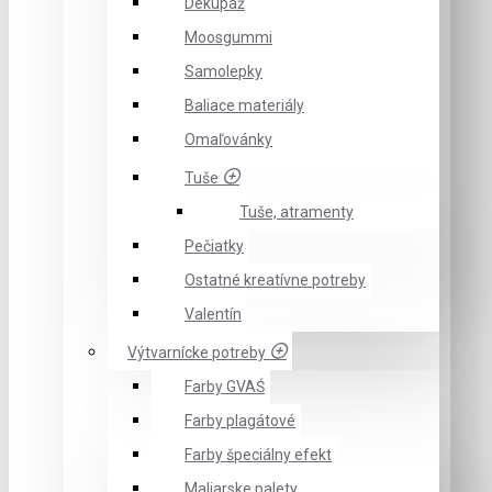
Dekupáž
Moosgummi
Samolepky
Baliace materiály
Omaľovánky
Tuše
Tuše, atramenty
Pečiatky
Ostatné kreatívne potreby
Valentín
Výtvarnícke potreby
Farby GVAŚ
Farby plagátové
Farby špeciálny efekt
Maliarske palety