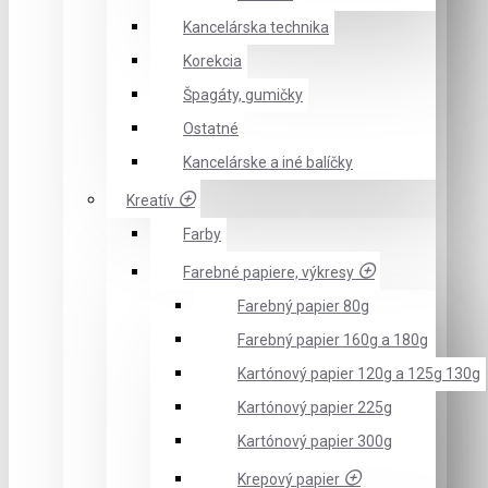
Kancelárska technika
Korekcia
Špagáty, gumičky
Ostatné
Kancelárske a iné balíčky
Kreatív
Farby
Farebné papiere, výkresy
Farebný papier 80g
Farebný papier 160g a 180g
Kartónový papier 120g a 125g 130g
Kartónový papier 225g
Kartónový papier 300g
Krepový papier