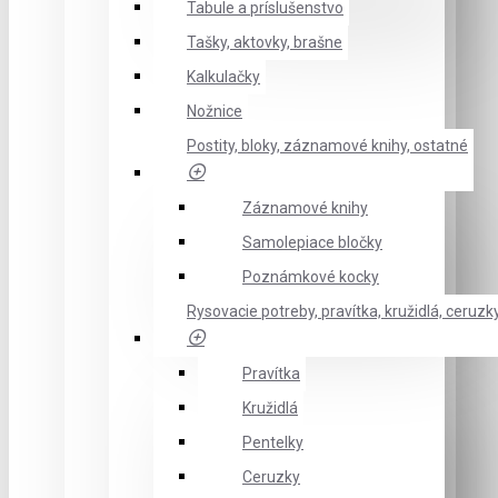
Tabule a príslušenstvo
Tašky, aktovky, brašne
Kalkulačky
Nožnice
Postity, bloky, záznamové knihy, ostatné
Záznamové knihy
Samolepiace bločky
Poznámkové kocky
Rysovacie potreby, pravítka, kružidlá, ceruzk
Pravítka
Kružidlá
Pentelky
Ceruzky