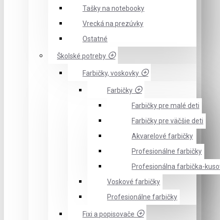
Tašky na notebooky
Vrecká na prezúvky
Ostatné
Školské potreby
Farbičky, voskovky
Farbičky
Farbičky pre malé deti
Farbičky pre väčšie deti
Akvarelové farbičky
Profesionálne farbičky
Profesionálna farbička-kus
Voskové farbičky
Profesionálne farbičky
Fixi a popisovače