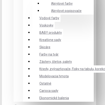
Akrylové farby
Akrylové popisovače
Vodové farby
Voskovky
BABY produkty
Kreatívne sady
Skicáre
Farby na tvár
Zástery, štetce, palety
Kriedy, zvýrazňovače, Fixky na tabulu, korekc
Modelovacia hmota
Ostatné
Carioca sady
Ekonomické balenia