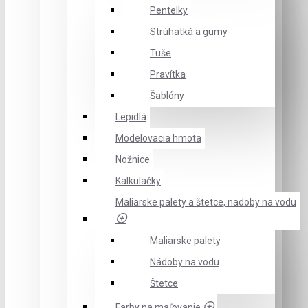
Pentelky
Strúhatká a gumy
Tuše
Pravítka
Šablóny
Lepidlá
Modelovacia hmota
Nožnice
Kalkulačky
Maliarske palety a štetce, nadoby na vodu
Maliarske palety
Nádoby na vodu
Štetce
Farby na maľovanie