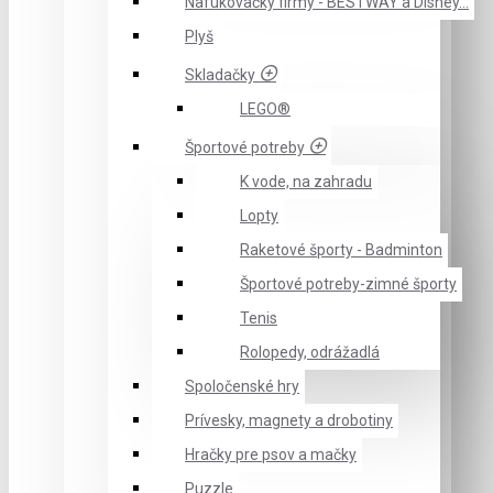
Nafukovačky firmy - BESTWAY a Disney...
Plyš
Skladačky
LEGO®
Športové potreby
K vode, na zahradu
Lopty
Raketové športy - Badminton
Športové potreby-zimné športy
Tenis
Rolopedy, odrážadlá
Spoločenské hry
Prívesky, magnety a drobotiny
Hračky pre psov a mačky
Puzzle