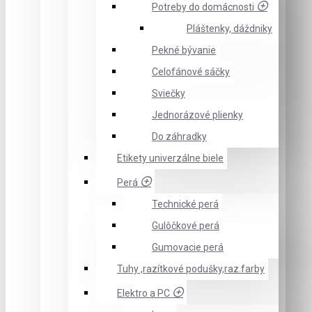
Potreby do domácnosti
Pláštenky, dáždniky
Pekné bývanie
Celofánové sáčky
Sviečky
Jednorázové plienky
Do záhradky
Etikety univerzálne biele
Perá
Technické perá
Gulôčkové perá
Gumovacie perá
Tuhy ,razítkové podušky,raz.farby
Elektro a PC