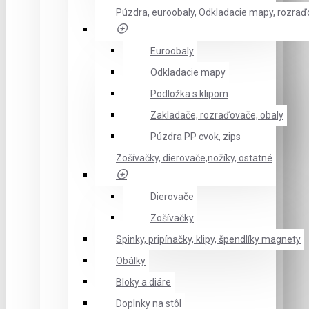
Púzdra, euroobaly, Odkladacie mapy, rozra
Euroobaly
Odkladacie mapy
Podložka s klipom
Zakladače, rozraďovače, obaly
Púzdra PP cvok, zips
Zošívačky, dierovače,nožíky, ostatné
Dierovače
Zošívačky
Spinky, pripínačky, klipy, špendlíky magnety
Obálky
Bloky a diáre
Doplnky na stôl