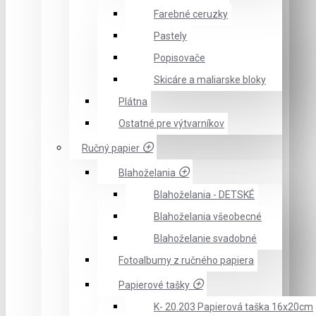
Farebné ceruzky
Pastely
Popisovače
Skicáre a maliarske bloky
Plátna
Ostatné pre výtvarníkov
Ručný papier
Blahoželania
Blahoželania - DETSKÉ
Blahoželania všeobecné
Blahoželanie svadobné
Fotoalbumy z ručného papiera
Papierové tašky
K- 20.203 Papierová taška 16x20cm