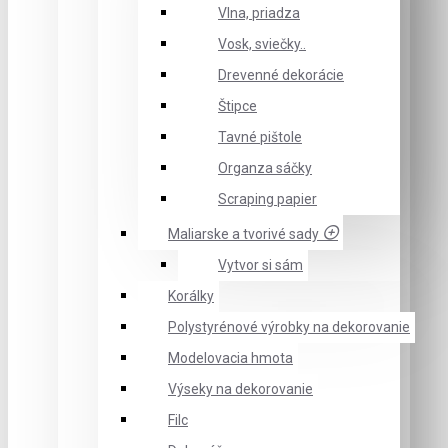
Vlna, priadza
Vosk, sviečky..
Drevenné dekorácie
Štipce
Tavné pištole
Organza sáčky
Scraping papier
Maliarske a tvorivé sady
Vytvor si sám
Korálky
Polystyrénové výrobky na dekorovanie
Modelovacia hmota
Výseky na dekorovanie
Filc