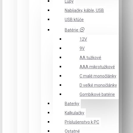
Lupy
Nabíjačky, káble, USB
USB kľúče
Batérie
12V
9V
AA tužkové
AAA mikrotužkové
C malé monočlánky
D veľké monočlánky
Gombíkové batérie
Baterky
Kalkulačky
Príslušenstvo k PC
Ostatné