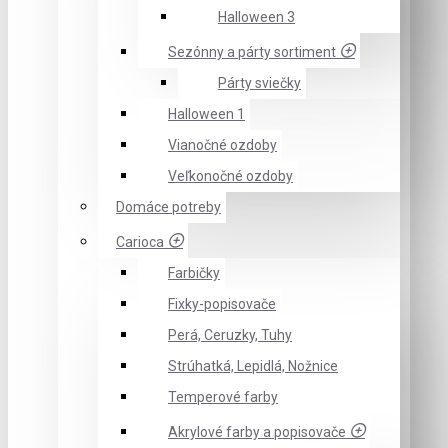
Halloween 3
Sezónny a párty sortiment
Párty sviečky
Halloween 1
Vianočné ozdoby
Veľkonočné ozdoby
Domáce potreby
Carioca
Farbičky
Fixky-popisovače
Perá, Ceruzky, Tuhy
Strúhatká, Lepidlá, Nožnice
Temperové farby
Akrylové farby a popisovače