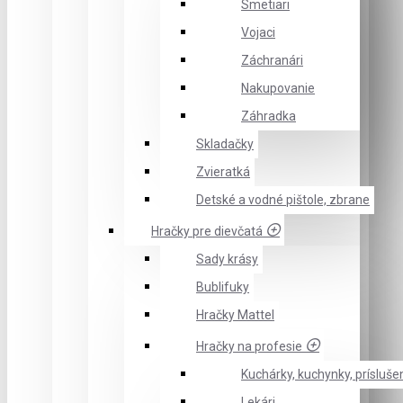
Smetiari
Vojaci
Záchranári
Nakupovanie
Záhradka
Skladačky
Zvieratká
Detské a vodné pištole, zbrane
Hračky pre dievčatá
Sady krásy
Bublifuky
Hračky Mattel
Hračky na profesie
Kuchárky, kuchynky, prísluše
Lekári