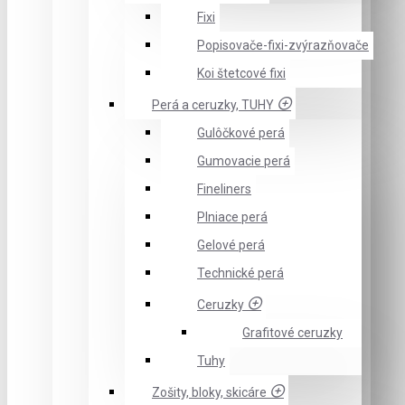
Fixi
Popisovače-fixi-zvýrazňovače
Koi štetcové fixi
Perá a ceruzky, TUHY
Gulôčkové perá
Gumovacie perá
Fineliners
Plniace perá
Gelové perá
Technické perá
Ceruzky
Grafitové ceruzky
Tuhy
Zošity, bloky, skicáre