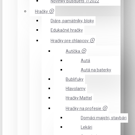
Novinky Busquets 7/2022
Hračky
Diáre, pamätníky, bloky
Edukačné hračky
Hračky pre chlapcov
Autíčka
Autá
Autá na baterky
Bublifuky
Hlavolamy
Hračky Mattel
Hračky na profesie
Domáci majstri, stavbári
Lekári