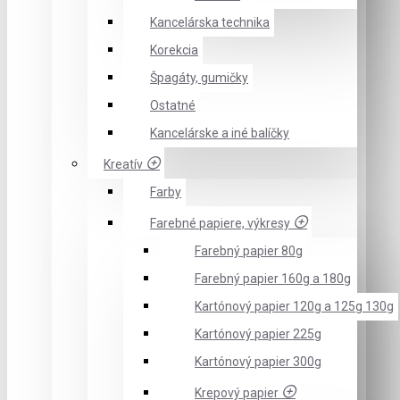
Kancelárska technika
Korekcia
Špagáty, gumičky
Ostatné
Kancelárske a iné balíčky
Kreatív
Farby
Farebné papiere, výkresy
Farebný papier 80g
Farebný papier 160g a 180g
Kartónový papier 120g a 125g 130g
Kartónový papier 225g
Kartónový papier 300g
Krepový papier