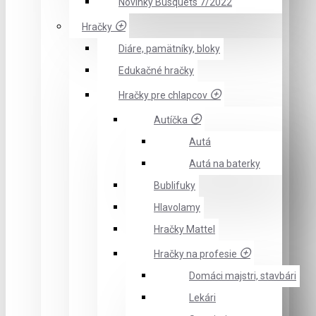
Novinky Busquets 7/2022
Hračky
Diáre, pamätníky, bloky
Edukačné hračky
Hračky pre chlapcov
Autíčka
Autá
Autá na baterky
Bublifuky
Hlavolamy
Hračky Mattel
Hračky na profesie
Domáci majstri, stavbári
Lekári