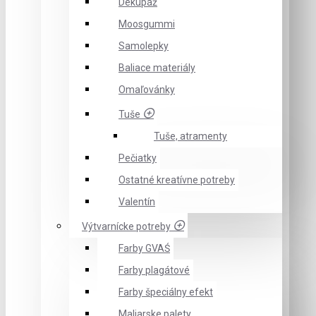
Dekupáž
Moosgummi
Samolepky
Baliace materiály
Omaľovánky
Tuše
Tuše, atramenty
Pečiatky
Ostatné kreatívne potreby
Valentín
Výtvarnícke potreby
Farby GVAŚ
Farby plagátové
Farby špeciálny efekt
Maliarske palety