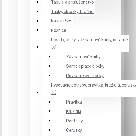
Tabule a príslušenstvo
Tašky, aktovky, brašne
Kalkulačky
Nožnice
Postity, bloky, záznamové knihy, ostatné
Záznamové knihy
Samolepiace bločky
Poznámkové kocky
Rysovacie potreby, pravítka, kružidlá, ceruzk
Pravítka
Kružidlá
Pentelky
Ceruzky