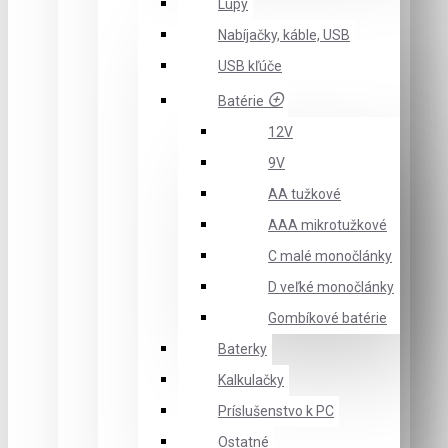
Lupy
Nabíjačky, káble, USB
USB kľúče
Batérie
12V
9V
AA tužkové
AAA mikrotužkové
C malé monočlánky
D veľké monočlánky
Gombíkové batérie
Baterky
Kalkulačky
Príslušenstvo k PC
Ostatné