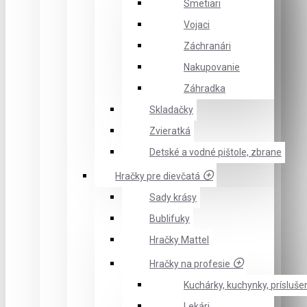
Smetiari
Vojaci
Záchranári
Nakupovanie
Záhradka
Skladačky
Zvieratká
Detské a vodné pištole, zbrane
Hračky pre dievčatá
Sady krásy
Bublifuky
Hračky Mattel
Hračky na profesie
Kuchárky, kuchynky, prísluše
Lekári