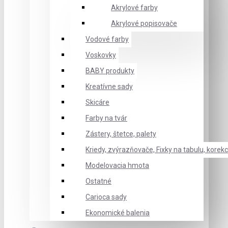
Akrylové farby
Akrylové popisovače
Vodové farby
Voskovky
BABY produkty
Kreatívne sady
Skicáre
Farby na tvár
Zástery, štetce, palety
Kriedy, zvýrazňovače, Fixky na tabulu, korekc
Modelovacia hmota
Ostatné
Carioca sady
Ekonomické balenia