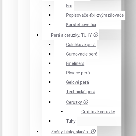
Fixi
Popisovače-fixi-zvýrazňovače
Koi štetcové fixi
Perá a ceruzky, TUHY
Gulôčkové perá
Gumovacie perá
Fineliners
Plniace perá
Gelové perá
Technické perá
Ceruzky
Grafitové ceruzky
Tuhy
Zošity, bloky, skicáre