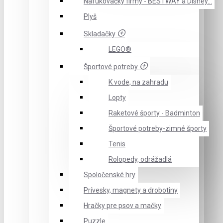
Nafukovačky firmy - BESTWAY a Disney...
Plyš
Skladačky
LEGO®
Športové potreby
K vode, na zahradu
Lopty
Raketové športy - Badminton
Športové potreby-zimné športy
Tenis
Rolopedy, odrážadlá
Spoločenské hry
Prívesky, magnety a drobotiny
Hračky pre psov a mačky
Puzzle