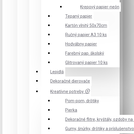
Krepový papier-neón
Tepaný papier
Kartón vlnitý 50x70cm
Ručný papier A3 10 ks
Hodvábny papier
Farebný pap. školský
Glitrovaný papier 10 ks
Lepidlá
Dekoračné dierovače
Kreatívne potreby
Pom-pom, drôtiky
Pierka
Dekoračné flitre, kryštály, ozdoby n
Gumy, šnúrky, drôtiky a príslušenstvo