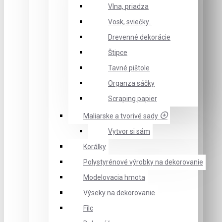
Vlna, priadza
Vosk, sviečky..
Drevenné dekorácie
Štipce
Tavné pištole
Organza sáčky
Scraping papier
Maliarske a tvorivé sady
Vytvor si sám
Korálky
Polystyrénové výrobky na dekorovanie
Modelovacia hmota
Výseky na dekorovanie
Filc