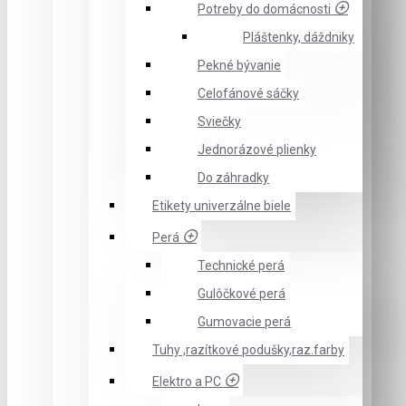
Potreby do domácnosti
Pláštenky, dáždniky
Pekné bývanie
Celofánové sáčky
Sviečky
Jednorázové plienky
Do záhradky
Etikety univerzálne biele
Perá
Technické perá
Gulôčkové perá
Gumovacie perá
Tuhy ,razítkové podušky,raz.farby
Elektro a PC