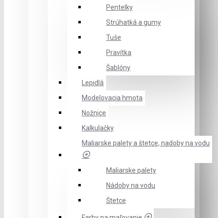
Pentelky
Strúhatká a gumy
Tuše
Pravítka
Šablóny
Lepidlá
Modelovacia hmota
Nožnice
Kalkulačky
Maliarske palety a štetce, nadoby na vodu
Maliarske palety
Nádoby na vodu
Štetce
Farby na maľovanie