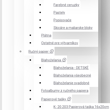
Farebné ceruzky
Pastely
Popisovače
Skicáre a maliarske bloky
Plátna
Ostatné pre výtvarníkov
Ručný papier
Blahoželania
Blahoželania - DETSKÉ
Blahoželania všeobecné
Blahoželanie svadobné
Fotoalbumy z ručného papiera
Papierové tašky
K- 20.203 Papierová taška 16x20cm