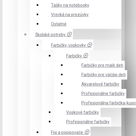
Tašky na notebooky
Vrecká na prezúvky
Ostatné
Školské potreby
Farbičky, voskovky
Farbičky
Farbičky pre malé deti
Farbičky pre väčšie deti
Akvarelové farbičky
Profesionálne farbičky
Profesionálna farbička-kus
Voskové farbičky
Profesionálne farbičky
Fixi a popisovače