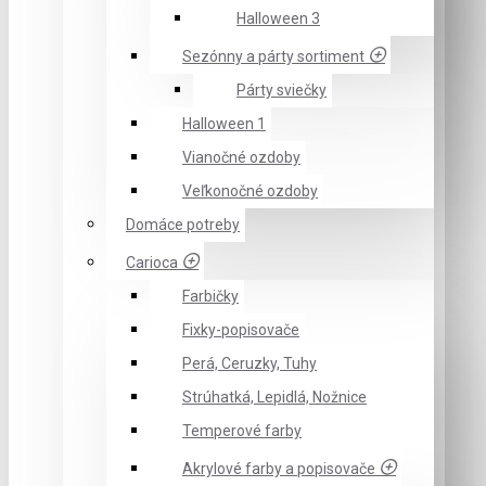
Halloween 3
Sezónny a párty sortiment
Párty sviečky
Halloween 1
Vianočné ozdoby
Veľkonočné ozdoby
Domáce potreby
Carioca
Farbičky
Fixky-popisovače
Perá, Ceruzky, Tuhy
Strúhatká, Lepidlá, Nožnice
Temperové farby
Akrylové farby a popisovače