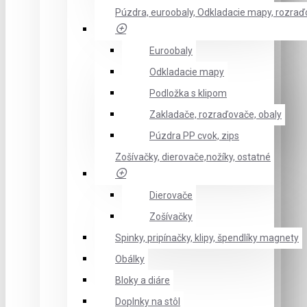
Púzdra, euroobaly, Odkladacie mapy, rozra
Euroobaly
Odkladacie mapy
Podložka s klipom
Zakladače, rozraďovače, obaly
Púzdra PP cvok, zips
Zošívačky, dierovače,nožíky, ostatné
Dierovače
Zošívačky
Spinky, pripínačky, klipy, špendlíky magnety
Obálky
Bloky a diáre
Doplnky na stôl